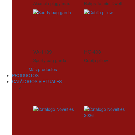
Alcancia piggy max
Bolígrafo mini Dwell
VA-1189
HO-403
Sporty bag garda
Cobija pillow
Más productos
PRODUCTOS
CATÁLOGOS VIRTUALES