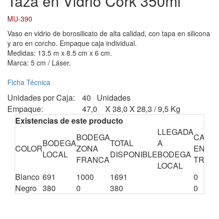
Taza en Vidrio Cork 350ml
MU-390
Vaso en vidrio de borosilicato de alta calidad, con tapa en silicona
y aro en corcho. Empaque caja individual.
Medidas: 13.5 m x 8.5 cm x 6 cm.
Marca: 5 cm / Láser.
Ficha Técnica
Unidades por Caja:
40 Unidades
Empaque:
47,0 X 38,0 X 28,3 / 9,5 Kg
Existencias de este producto
LLEGADA
BODEGA
CANTI
BODEGA
TOTAL
A
COLOR
ZONA
EN
LOCAL
DISPONIBLE
BODEGA
FRANCA
TRÁNS
LOCAL
Blanco
691
1000
1691
0
Negro
380
0
380
0