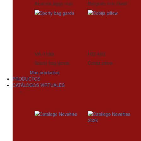
Alcancia piggy max
Bolígrafo mini Dwell
VA-1189
HO-403
Sporty bag garda
Cobija pillow
Más productos
PRODUCTOS
CATÁLOGOS VIRTUALES