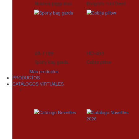
Alcancia piggy max
Bolígrafo mini Dwell
VA-1189
HO-403
Sporty bag garda
Cobija pillow
Más productos
PRODUCTOS
CATÁLOGOS VIRTUALES