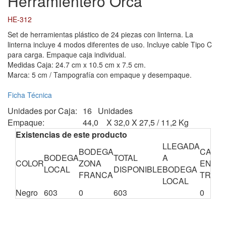
Herramientero Orca
HE-312
Set de herramientas plástico de 24 piezas con linterna. La
linterna incluye 4 modos diferentes de uso. Incluye cable Tipo C
para carga. Empaque caja individual.
Medidas Caja: 24.7 cm x 10.5 cm x 7.5 cm.
Marca: 5 cm / Tampografía con empaque y desempaque.
Ficha Técnica
Unidades por Caja:
16 Unidades
Empaque:
44,0 X 32,0 X 27,5 / 11,2 Kg
Existencias de este producto
LLEGADA
BODEGA
CANTI
BODEGA
TOTAL
A
COLOR
ZONA
EN
LOCAL
DISPONIBLE
BODEGA
FRANCA
TRÁNS
LOCAL
Negro
603
0
603
0