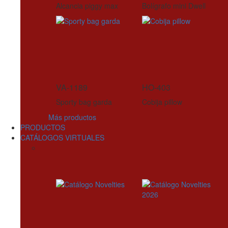
Alcancia piggy max
Bolígrafo mini Dwell
VA-1189
HO-403
Sporty bag garda
Cobija pillow
Más productos
PRODUCTOS
CATÁLOGOS VIRTUALES