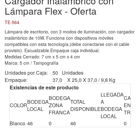
Cargador Inalámbrico con
Lámpara Flex - Oferta
TE-564
Lámpara de escritorio, con 3 modos de iluminación, con cargador
inalámbrico de 10W. Funciona con dispositivos móviles
compatibles con esta tecnología,(debe conectarse con el cable
provisto). Escualizable.Empaque caja individual.
Medidas Cerrado: 7 cm x 5 cm x 4 cm
Marca: 5 cm / Tampografía
Unidades por Caja:
50 Unidades
Empaque:
37,0 X 25,0 X 37,0 / 9,8 Kg
Existencias de este producto
LLEGADA
BODEGA
CANTI
BODEGA
TOTAL
A
COLOR
ZONA
EN
LOCAL
DISPONIBLE
BODEGA
FRANCA
TRÁNS
LOCAL
Blanco
46
0
46
0