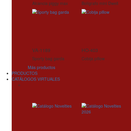
Alcancia piggy max
Bolígrafo mini Dwell
VA-1189
HO-403
Sporty bag garda
Cobija pillow
Más productos
PRODUCTOS
CATÁLOGOS VIRTUALES