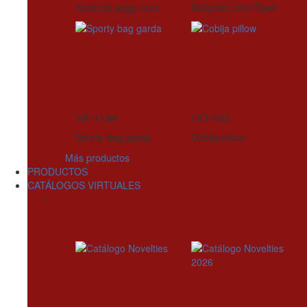
Alcancia piggy max
Bolígrafo mini Dwell
VA-1189
HO-403
Sporty bag garda
Cobija pillow
Más productos
PRODUCTOS
CATÁLOGOS VIRTUALES