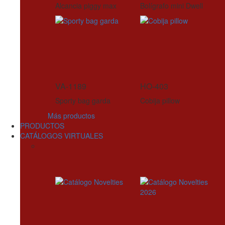
Alcancia piggy max
Bolígrafo mini Dwell
VA-1189
HO-403
Sporty bag garda
Cobija pillow
Más productos
PRODUCTOS
CATÁLOGOS VIRTUALES