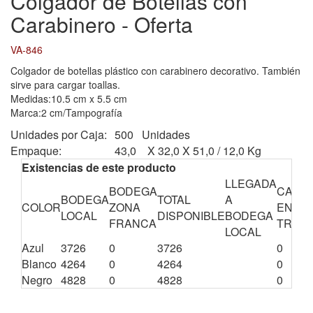
Colgador de Botellas con
Carabinero - Oferta
VA-846
Colgador de botellas plástico con carabinero decorativo. También
sirve para cargar toallas.
Medidas:10.5 cm x 5.5 cm
Marca:2 cm/Tampografía
Unidades por Caja:
500 Unidades
Empaque:
43,0 X 32,0 X 51,0 / 12,0 Kg
Existencias de este producto
LLEGADA
BODEGA
CANTI
BODEGA
TOTAL
A
COLOR
ZONA
EN
LOCAL
DISPONIBLE
BODEGA
FRANCA
TRÁNS
LOCAL
Azul
3726
0
3726
0
Blanco
4264
0
4264
0
Negro
4828
0
4828
0