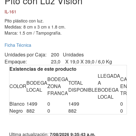
Pito con Luz Vision
IL-161
Pito plástico con luz.
Medidas: 8 cm x 3 cm x 1.8 cm.
Marca: 1.5 cm / Tampografía.
Ficha Técnica
Unidades por Caja:
200 Unidades
Empaque:
23,0 X 19,0 X 39,0 / 6,0 Kg
Existencias de este producto
LLEGADA
BODEGA
CANTI
BODEGA
TOTAL
A
COLOR
ZONA
EN
LOCAL
DISPONIBLE
BODEGA
FRANCA
TRÁNS
LOCAL
Blanco
1499
0
1499
0
Negro
882
0
882
0
Ultima actualización:
7/08/2026 9:35:43 a.m.