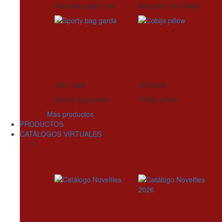
Alcancia piggy max
Bolígrafo mini Dwell
VA-1189
HO-403
Sporty bag garda
Cobija pillow
Más productos
PRODUCTOS
CATÁLOGOS VIRTUALES