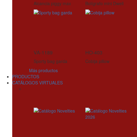
Alcancia piggy max
Bolígrafo mini Dwell
VA-1189
HO-403
Sporty bag garda
Cobija pillow
Más productos
PRODUCTOS
CATÁLOGOS VIRTUALES